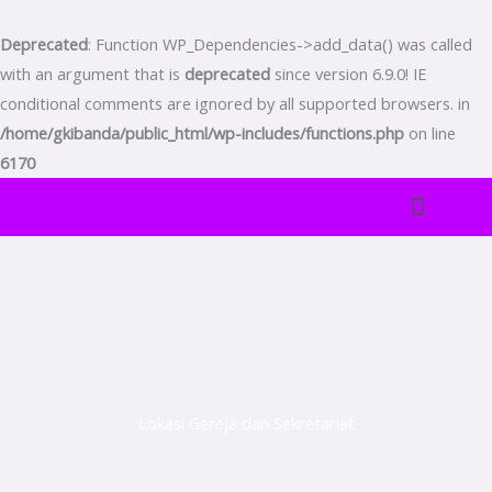
Skip
to
Deprecated
: Function WP_Dependencies->add_data() was called
content
with an argument that is
deprecated
since version 6.9.0! IE
conditional comments are ignored by all supported browsers. in
/home/gkibanda/public_html/wp-includes/functions.php
on line
6170
TENTANG KAMI
BADAN PELAYANAN DAN RAYON-RAYON
WARTA ONLINE
PELAYANAN MAJELIS
Lokasi Gereja dan Sekretariat